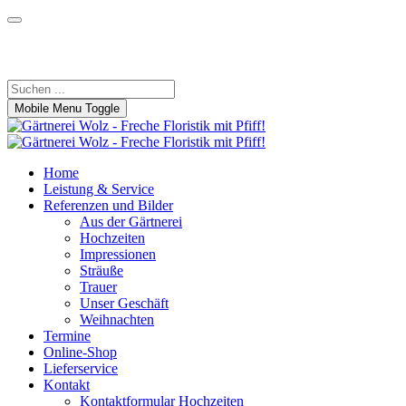
Wir beraten Sie gerne!
09305 1037
|
info@gaertnerei-wolz.de
Mobile Menu Toggle
Home
Leistung & Service
Referenzen und Bilder
Aus der Gärtnerei
Hochzeiten
Impressionen
Sträuße
Trauer
Unser Geschäft
Weihnachten
Termine
Online-Shop
Lieferservice
Kontakt
Kontaktformular Hochzeiten