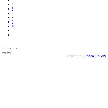
4
5
6
7
8
9
10
Powered by
Phoca Gallery