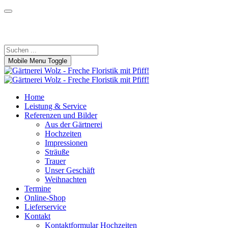
Wir beraten Sie gerne!
09305 1037
|
info@gaertnerei-wolz.de
Mobile Menu Toggle
Home
Leistung & Service
Referenzen und Bilder
Aus der Gärtnerei
Hochzeiten
Impressionen
Sträuße
Trauer
Unser Geschäft
Weihnachten
Termine
Online-Shop
Lieferservice
Kontakt
Kontaktformular Hochzeiten