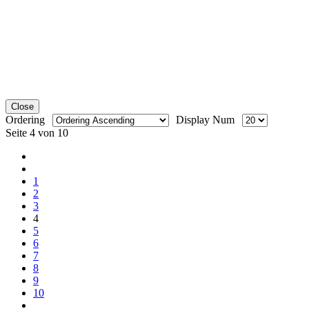
Close
Ordering
Display Num
Seite 4 von 10
1
2
3
4
5
6
7
8
9
10